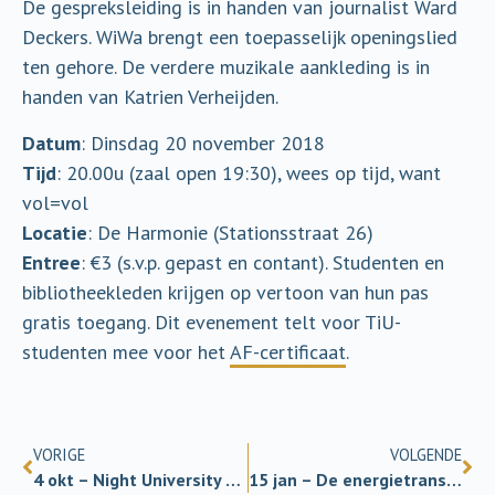
De gespreksleiding is in handen van journalist Ward
Deckers. WiWa brengt een toepasselijk openingslied
ten gehore. De verdere muzikale aankleding is in
handen van Katrien Verheijden.
Datum
: Dinsdag 20 november 2018
Tijd
: 20.00u (zaal open 19:30), wees op tijd, want
vol=vol
Locatie
: De Harmonie (Stationsstraat 26)
Entree
: €3 (s.v.p. gepast en contant). Studenten en
bibliotheekleden krijgen op vertoon van hun pas
gratis toegang. Dit evenement telt voor TiU-
studenten mee voor het
AF-certificaat
.
VORIGE
VOLGENDE
4 okt – Night University 2018
15 jan – De energietransitie