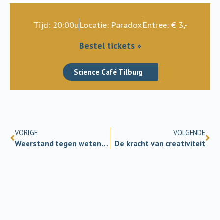
Tijd: 20:00u
Locatie: Paradox
Entree: € 3,-
Bestel tickets »
Science Café Tilburg
VORIGE
VOLGENDE
Weerstand tegen wetenschap
De kracht van creativiteit