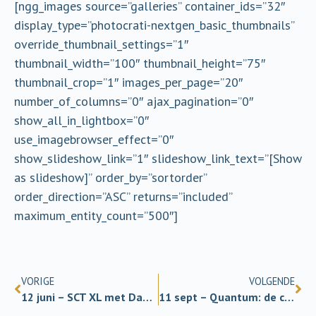
[ngg_images source=”galleries” container_ids=”32″
display_type=”photocrati-nextgen_basic_thumbnails”
override_thumbnail_settings=”1″
thumbnail_width=”100″ thumbnail_height=”75″
thumbnail_crop=”1″ images_per_page=”20″
number_of_columns=”0″ ajax_pagination=”0″
show_all_in_lightbox=”0″
use_imagebrowser_effect=”0″
show_slideshow_link=”1″ slideshow_link_text=”[Show
as slideshow]” order_by=”sortorder”
order_direction=”ASC” returns=”included”
maximum_entity_count=”500″]
VORIGE
VOLGENDE
12 juni – SCT XL met Damiaan Denys
11 sept – Quantum: de computer van de toekomst?