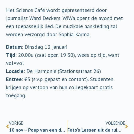
Het Science Café wordt gepresenteerd door
journalist Ward Deckers. WiWa opent de avond met
een toepasselijk lied. De muzikale aankleding zal
worden verzorgd door Sophia Karma.
Datum
: Dinsdag 12 januari
Tijd
: 20.00u (zaal open 19:30), wees op tijd, want
vol=vol
Locatie
: De Harmonie (Stationsstraat 26)
Entree
: €3 (s.v.p. gepast en contant). Studenten
krijgen op vertoon van hun collegekaart gratis
toegang.
VORIGE
VOLGENDE
10 nov – Poep van een donor
Foto’s Lessen uit de ruimte