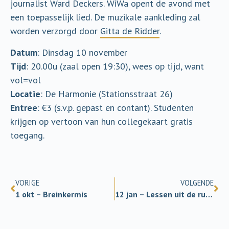
journalist Ward Deckers. WiWa opent de avond met
een toepasselijk lied. De muzikale aankleding zal
worden verzorgd door
Gitta de Ridder
.
Datum
: Dinsdag 10 november
Tijd
: 20.00u (zaal open 19:30), wees op tijd, want
vol=vol
Locatie
: De Harmonie (Stationsstraat 26)
Entree
: €3 (s.v.p. gepast en contant). Studenten
krijgen op vertoon van hun collegekaart gratis
toegang.
VORIGE
VOLGENDE
1 okt – Breinkermis
12 jan – Lessen uit de ruimte