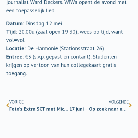
journalist Ward Deckers. WiWa opent de avond met
een toepasselijk lied.
Datum
: Dinsdag 12 mei
Tijd
: 20.00u (zaal open 19:30), wees op tijd, want
vol=vol
Locatie
: De Harmonie (Stationsstraat 26)
Entree
: €3 (s.v.p. gepast en contant). Studenten
krijgen op vertoon van hun collegekaart gratis
toegang.
VORIGE
VOLGENDE
Foto’s Extra SCT met Michael Shermer
17 juni – Op zoek naar een T-Rex!