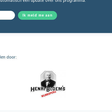
automatisch een update over ons programma.
Ik meld me aan
den door: