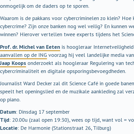
onmogelijk om de daders op te sporen.
Waarom is de pakkans voor cybercriminelen zo klein? Hoe
cybercrime? Zijn onze banken nog wel veilig? En kunnen we 
winnen? Hierover vertellen twee experts tijdens het Scie
Prof. dr. Michel van Eeten
is hoogleraar Internetveilighei
aanvallen op de ING
voorzag hij veel landelijke media va
Jaap Koops
onderzoekt als hoogleraar Regulering van tech
cybercriminaliteit en digitale opsporingsbevoegdheden.
Journalist Ward Decker zal dit Science Café in goede bane
speelt het openingslied en de muzikale aankleding zal v
op piano.
Datum
: Dinsdag 17 september
Tijd
: 20.00u (zaal open 19:30), wees op tijd, want vol = vo
Locatie
: De Harmonie (Stationstraat 26, Tilburg)