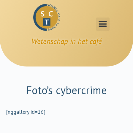
Wetenschap in het café
Foto’s cybercrime
[nggallery id=16]