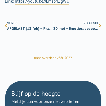
Link
:
https://youtu.be/JLmzbrEJgWU
VORIGE
VOLGENDE
AFGELAST (18 feb) – Praten met je hersenen
20 mei – Emoties: zoveel meer dan gevoelens (online)
naar overzicht vóór 2022
Blijf op de hoogte
Meld je aan voor onze nieuwsbrief en