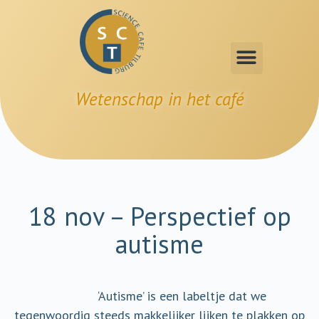
Wetenschap in het café
18 nov – Perspectief op
autisme
‘Autisme’ is een labeltje dat we
tegenwoordig steeds makkelijker lijken te plakken op