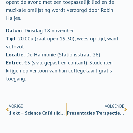
opent de avond met een toepasselijk lied en de
muzikale omlijsting wordt verzorgd door Robin
Haijes.
Datum
: Dinsdag 18 november
Tijd
: 20.00u (zaal open 19:30), wees op tijd, want
vol=vol
Locatie
: De Harmonie (Stationsstraat 26)
Entree
: €3 (s.v.p. gepast en contant). Studenten
krijgen op vertoon van hun collegekaart gratis
toegang.
VORIGE
VOLGENDE
1 okt – Science Café tijdens Night University
Presentaties ‘Perspectief op autisme’