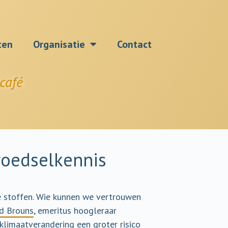
ten
Organisatie
Contact
café
voedselkennis
e stoffen. Wie kunnen we vertrouwen
d Brouns
, emeritus hoogleraar
 klimaatverandering een groter risico