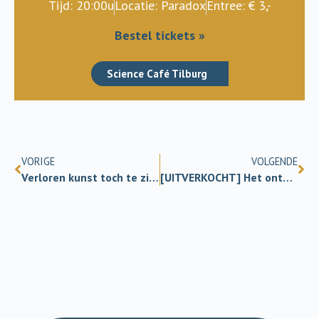
Tijd: 20:00u
Locatie: Paradox
Entree: € 3,-
Bestel tickets »
Science Café Tilburg
VORIGE
VOLGENDE
Verloren kunst toch te zien
[UITVERKOCHT] Het ontstaan van de tijd